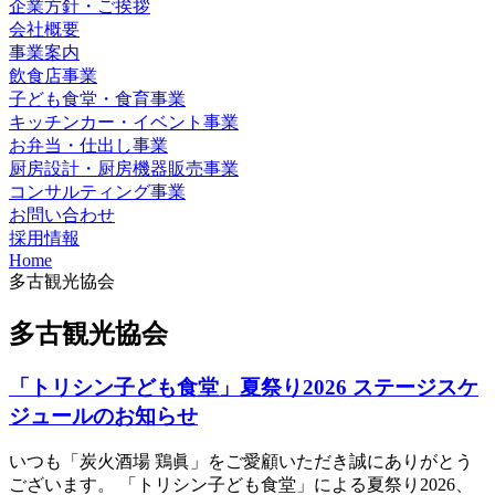
企業方針・ご挨拶
会社概要
事業案内
飲食店事業
子ども食堂・食育事業
キッチンカー・イベント事業
お弁当・仕出し事業
厨房設計・厨房機器販売事業
コンサルティング事業
お問い合わせ
採用情報
Home
多古観光協会
多古観光協会
「トリシン子ども食堂」夏祭り2026 ステージスケ
ジュールのお知らせ
いつも「炭火酒場 鶏眞」をご愛顧いただき誠にありがとう
ございます。 「トリシン子ども食堂」による夏祭り2026、